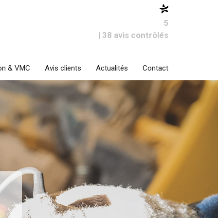
5
| 38 avis contrôlés
ion & VMC
Avis clients
Actualités
Contact