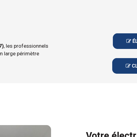
 É

7)
, les professionnels
un large périmètre
 C

Votre élect