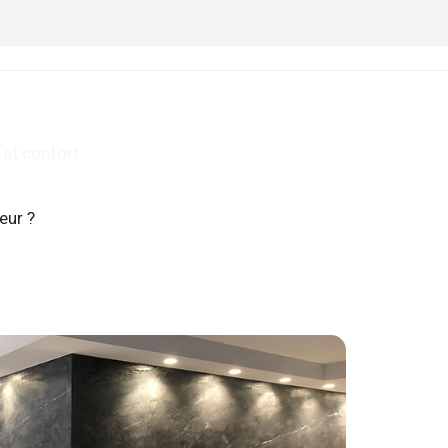
 et confort
eur ?